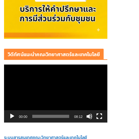
วิดีทัศน์แนะนำคณะวิทยาศาสตร์และเทคโนโลยี
ตั
ว
เ
ล่
น
ไ
ฟ
00:00
08:12
ล์
วิ
ระบบสารสนเทศคณะวิทยาศาสตร์และเทคโนโลยี
ดี