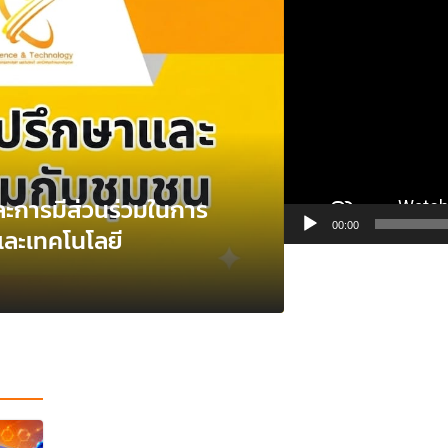
เล่น
ไฟล์
วิดีโอ
ข่าวทั่วไป
ะการมีส่วนร่วมในการ
ขอเชิญชวนประ
00:00
ละเทคโนโลยี
เหล้า” ประจำปี
27/07/2026
adminsci