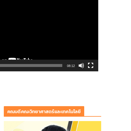
ชาชนทุกคน ร่วมลงนามออนไลน์ “ลด ละ เลิก
08:12
 พ.ศ. 2569
คณบดีคณะวิทยาศาสตร์และเทคโนโลยี