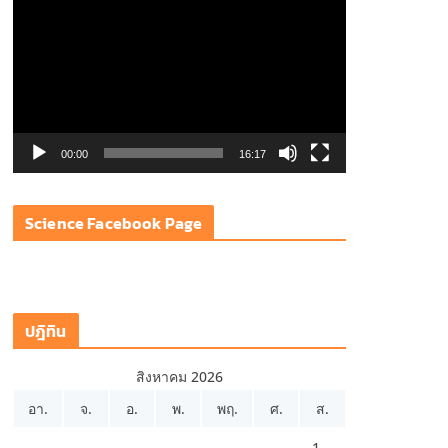
ว
เ
ล่
น
ไ
ฟ
00:00
16:17
ล์
วิ
Science Facebook Page
ดี
โ
อ
ปฎิทิน
สิงหาคม 2026
อา.
จ.
อ.
พ.
พฤ.
ศ.
ส.
1