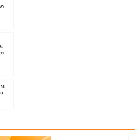
ษา
ละ
ษา
การ
ุน