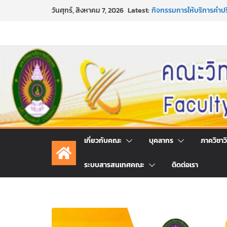
Skip
Latest:
กิจกรรมการให้บริการคำป
วันศุกร์, สิงหาคม 7, 2026
to
คณะวิทยาศาสตร์และเทคโน
หลักเกณฑ์และวิธีการได้
content
และเทคโนโลยี ภาคปกติ ป
หลักเกณฑ์และวิธีการได้
และเทคโนโลยี ภาคปกติ ป
ขอเชิญชวนประชาชนทุกคน 
ประจำปี พ.ศ. 2569
ประกาศสัปดาห์วิทยาศาสตร
เกี่ยวกับคณะ
บุคลากร
ภาควิชาว
ระบบสารสนเทศคณะ
ติดต่อเรา