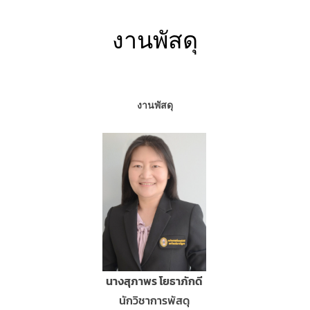
งานพัสดุ
งานพัสดุ
นางสุภาพร โยธาภักดี
นักวิชาการพัสดุ