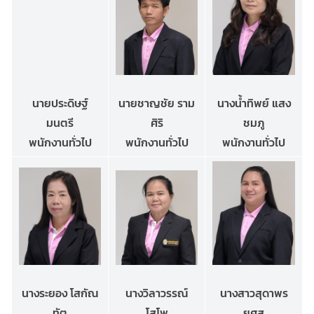
นายชาญชัย ราม
นางน้ำทิพย์ แสง
นายประดิษฐ์
ศิริ
ชมภู
มนตรี
พนักงานทั่วไป
พนักงานทั่วไป
พนักงานทั่วไป
นางระยอง โสกัณ
นางวิลาวรรณ์
นางสาวสุดาพร
ทัต
โสโพ
ยศสุ