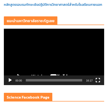
หลักสูตรรอบรมทักษะเชิงปฏิบัติการวิทยาศาสตร์สำหรับโรงเรียนภายนอก
แนะนำมหาวิทยาลัยราชภัฏเลย
ตั
ว
เ
ล่
น
ไ
ฟ
ล์
วิ
00:00
16:17
ดี
โ
Science Facebook Page
อ