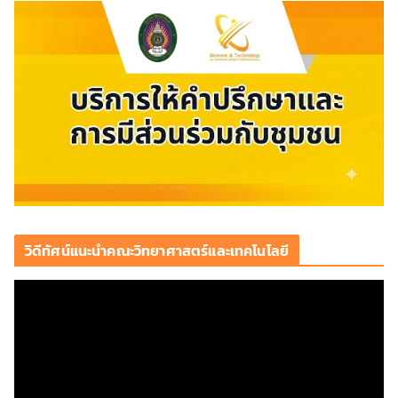
วิดีทัศน์แนะนำคณะวิทยาศาสตร์และเทคโนโลยี
ตั
ว
เ
ล่
น