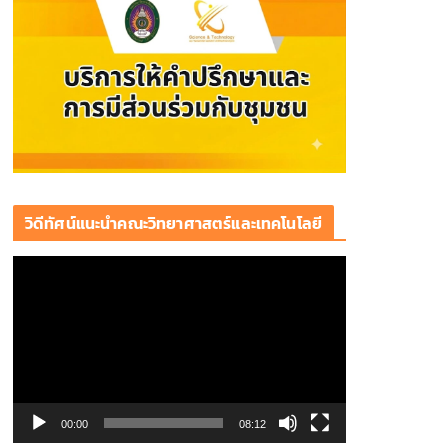
วิดีทัศน์แนะนำคณะวิทยาศาสตร์และเทคโนโลยี
ตั
ว
เ
ล่
น
ไ
ฟ
00:00
08:12
ล์