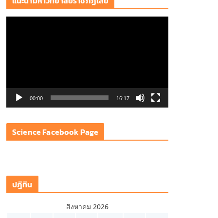
แนะนำมหาวิทยาลัยราชภัฏเลย
ตั
ว
เ
ล่
น
ไ
ฟ
00:00
16:17
ล์
วิ
Science Facebook Page
ดี
โ
อ
ปฎิทิน
สิงหาคม 2026