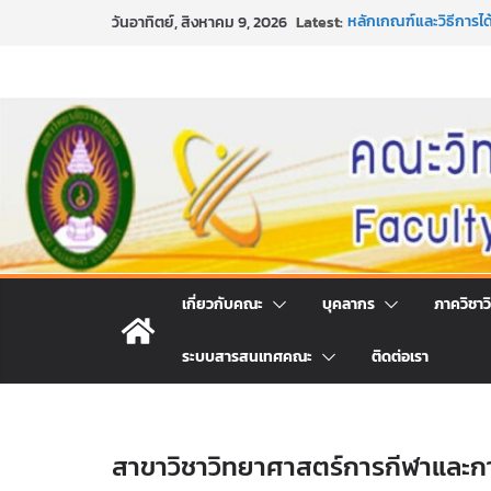
Skip
Latest:
หลักเกณฑ์และวิธีการไ
วันอาทิตย์, สิงหาคม 9, 2026
to
และเทคโนโลยี ภาคปกติ
หลักเกณฑ์และวิธีการไ
content
และเทคโนโลยี ภาคปกติ
ขอเชิญชวนประชาชนทุกค
ประจำปี พ.ศ. 2569
ประกาศสัปดาห์วิทยาศา
กิจกรรมการให้บริการ
คณะวิทยาศาสตร์และเท
เกี่ยวกับคณะ
บุคลากร
ภาควิชาว
ระบบสารสนเทศคณะ
ติดต่อเรา
สาขาวิชาวิทยาศาสตร์การกีฬาและ