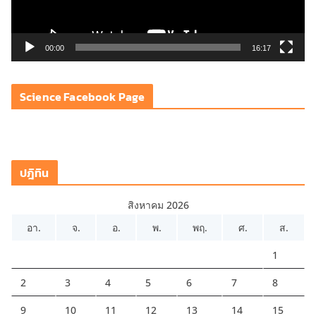
ฟ
ล์
วิ
00:00
16:17
ดี
โ
Science Facebook Page
อ
ปฎิทิน
สิงหาคม 2026
อา.
จ.
อ.
พ.
พฤ.
ศ.
ส.
1
2
3
4
5
6
7
8
9
10
11
12
13
14
15