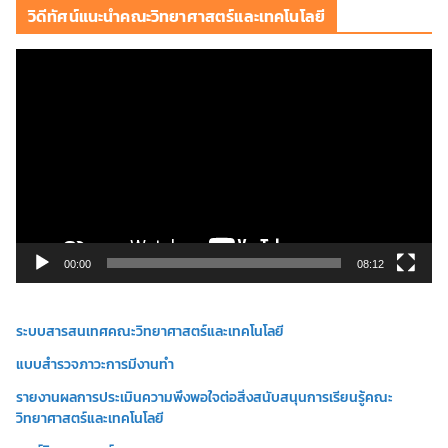
วิดีทัศน์แนะนำคณะวิทยาศาสตร์และเทคโนโลยี
ตั
ว
เ
ล่
น
ไ
ฟ
ล์
วิ
00:00
08:12
ดี
โ
ระบบสารสนเทศคณะวิทยาศาสตร์และเทคโนโลยี
อ
แบบสำรวจภาวะการมีงานทำ
รายงานผลการประเมินความพึงพอใจต่อสิ่งสนับสนุนการเรียนรู้คณะ
วิทยาศาสตร์และเทคโนโลยี