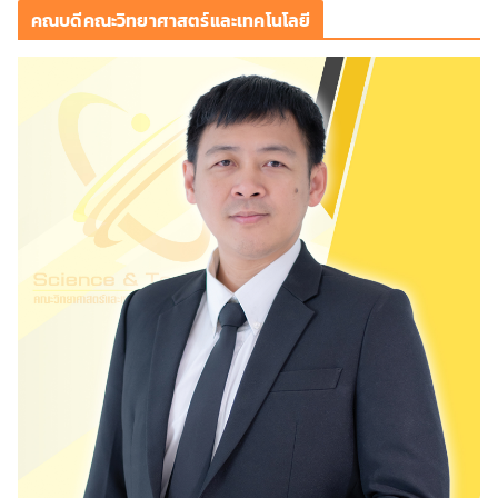
คณบดีคณะวิทยาศาสตร์และเทคโนโลยี