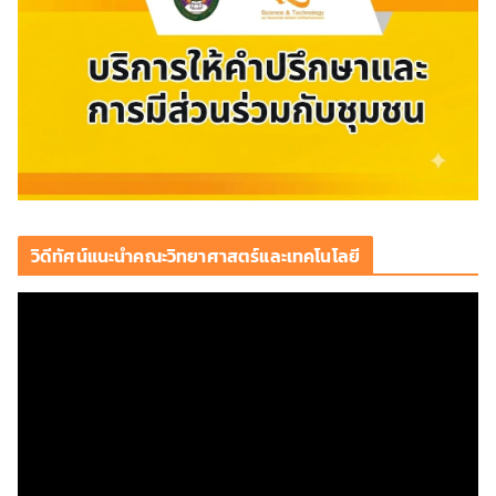
วิดีทัศน์แนะนำคณะวิทยาศาสตร์และเทคโนโลยี
ตั
ว
เ
ล่
น
ไ
ฟ