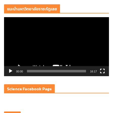
แนะนำมหาวิทยาลัยราชภัฏเลย
ตั
ว
เ
ล่
น
ไ
ฟ
ล์
วิ
00:00
16:17
ดี
โ
Science Facebook Page
อ