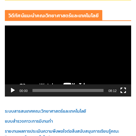
วิดีทัศน์แนะนำคณะวิทยาศาสตร์และเทคโนโลยี
ตั
ว
เ
ล่
น
ไ
ฟ
ล์
วิ
00:00
08:12
ดี
โ
ระบบสารสนเทศคณะวิทยาศาสตร์และเทคโนโลยี
อ
แบบสำรวจภาวะการมีงานทำ
รายงานผลการประเมินความพึงพอใจต่อสิ่งสนับสนุนการเรียนรู้คณะ