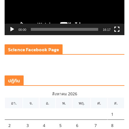
ไ
ฟ
ล์
วิ
00:00
16:17
ดี
โ
Science Facebook Page
อ
ปฎิทิน
สิงหาคม 2026
อา.
จ.
อ.
พ.
พฤ.
ศ.
ส.
1
2
3
4
5
6
7
8