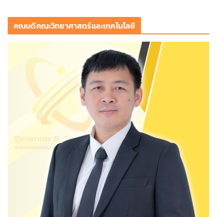
คณบดีคณะวิทยาศาสตร์และเทคโนโลยี