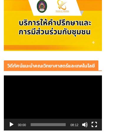
วิดีทัศน์แนะนำคณะวิทยาศาสตร์และเทคโนโลยี
ตั
ว
เ
ล่
น
ไ
ฟ
00:00
08:12
ล์