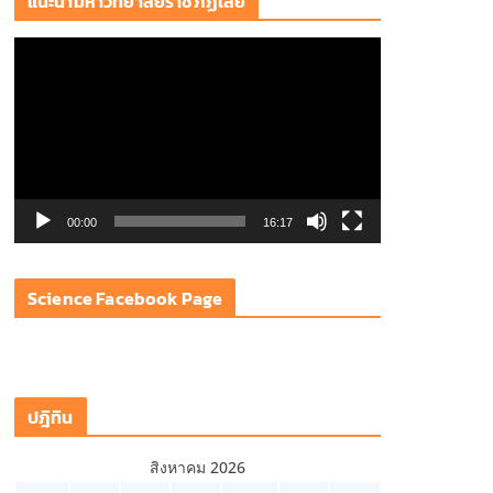
แนะนำมหาวิทยาลัยราชภัฏเลย
ตั
ว
เ
ล่
น
ไ
ฟ
00:00
16:17
ล์
วิ
Science Facebook Page
ดี
โ
อ
ปฎิทิน
สิงหาคม 2026