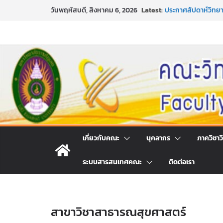
Skip
ขอเชิญชวนประชาชนทุ
Latest:
วันพฤหัสบดี, สิงหาคม 6, 2026
to
ประจำปี พ.ศ. 2569
ประกาศสัปดาห์วิทยา
content
กิจกรรมการให้บริก
คณะวิทยาศาสตร์และ
หลักเกณฑ์และวิธีก
และเทคโนโลยี ภาคปก
หลักเกณฑ์และวิธีก
และเทคโนโลยี ภาคปก
เกี่ยวกับคณะ
บุคลากร
ภาควิชาว
ระบบสารสนเทศคณะ
ติดต่อเรา
สาขาวิชาสาธารณสุขศาสตร์