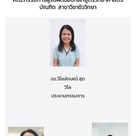
บัณฑิต
สาขาวิชาชีววิทยา
ดร.วิไลลักษณ์ สุด
วิไล
ประธานกรรมการ