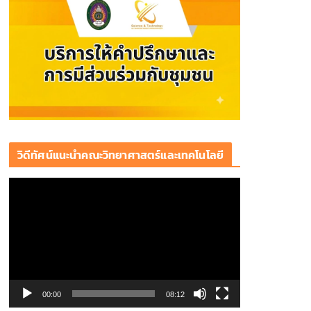
วิดีทัศน์แนะนำคณะวิทยาศาสตร์และเทคโนโลยี
ตั
ว
เ
ล่
น
ไ
ฟ
00:00
08:12
ล์