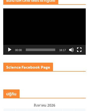
แนะนำมหาวิทยาลัยราชภัฏเลย
ตั
ว
เ
ล่
น
ไ
ฟ
00:00
16:17
ล์
วิ
Science Facebook Page
ดี
โ
อ
ปฎิทิน
สิงหาคม 2026