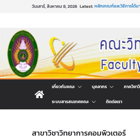
Skip
Latest:
หลักเกณฑ์และวิธีการได้
วันเสาร์, สิงหาคม 8, 2026
to
และเทคโนโลยี ภาคปกติ ป
หลักเกณฑ์และวิธีการได้
content
และเทคโนโลยี ภาคปกติ ป
ขอเชิญชวนประชาชนทุกคน 
ประจำปี พ.ศ. 2569
ประกาศสัปดาห์วิทยาศาสตร
กิจกรรมการให้บริการคำป
คณะวิทยาศาสตร์และเทคโ
เกี่ยวกับคณะ
บุคลากร
ภาควิชาว
ระบบสารสนเทศคณะ
ติดต่อเรา
สาขาวิชาวิทยาการคอมพิวเตอร์