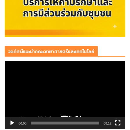
วิดีทัศน์แนะนำคณะวิทยาศาสตร์และเทคโนโลยี
ตั
ว
เ
ล่
น
ไ
ฟ
ล์
วิ
00:00
08:12
ดี