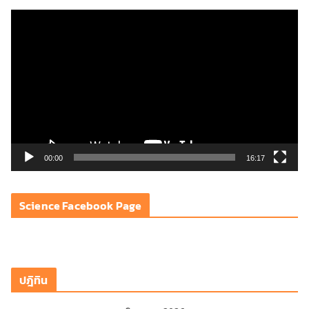
ตั
ว
เ
ล่
น
ไ
ฟ
ล์
วิ
00:00
16:17
ดี
โ
Science Facebook Page
อ
ปฎิทิน