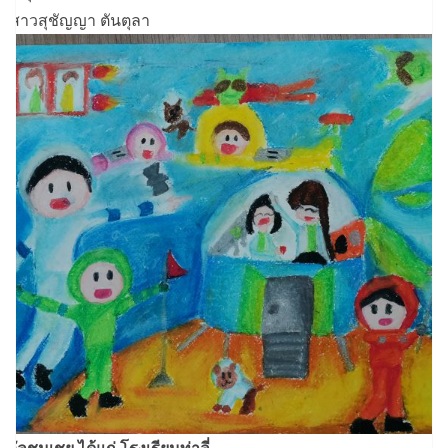
งสาวสุชัญญา ตันตุลา