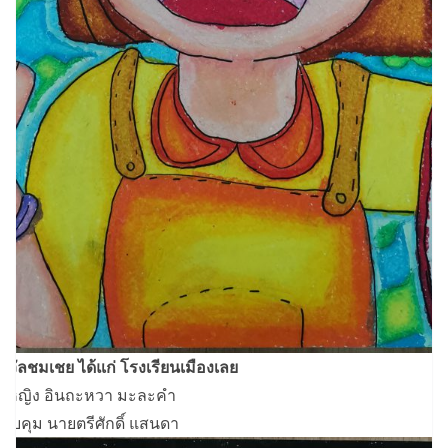
งวัลชมเชย ได้แก่ โรงเรียนเมืองเลย
็กหญิง อินถะหวา มะละคำ
้ควบคุม นายตรีศักดิ์ แสนดา