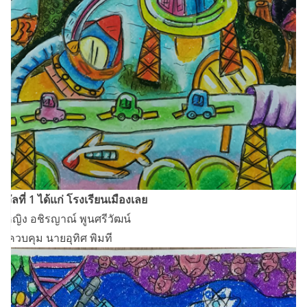
งวัลที่ 1 ได้แก่ โรงเรียนเมืองเลย
็กหญิง อชิรญาณ์ พูนศรีวัฒน์
ูผู้ควบคุม นายอุทิศ พิมที