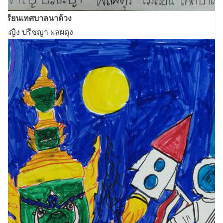
งเรียนเทศบาลนาด้วง
็กหญิง ปรีชญา ผลผดุง