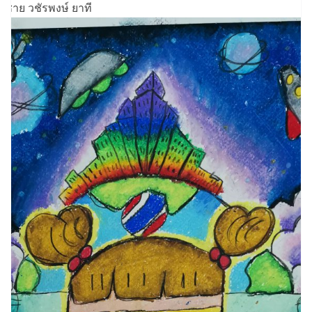
็กชาย วชัรพงษ์ ยาที