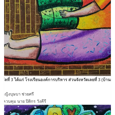
งวัลที่ 3 ได้แก่ โรงเรียนองค์การบริหาร ส่วนจังหวัดเลยที่ 3 (บ้านฝ
)
็กหญิงบุษบา ช่วยศรี
ูผู้ควบคุม นาย ปิติกร วังคีรี