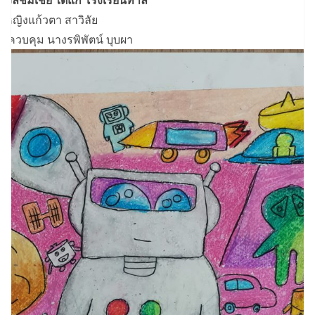
งวัลชมเชย ได้แก่ โรงเรียนท่าลี่
็กหญิงแก้วตา สาวิลัย
ูผู้ควบคุม นางรพิพัตน์ บุบผา