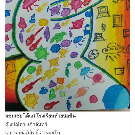
งวัลชมเชย ได้แก่ โรงเรียนห้วยบ่อชืน
็กหญิงปณิตา แก้วจันทร์
้ควบคุม นายอภิสิทธิ์ สารมะโน