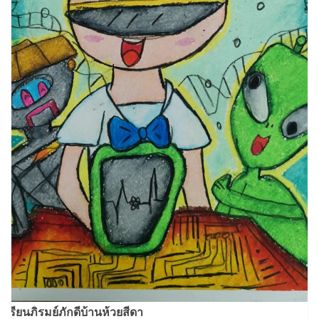
งเรียนภิรมย์ภักดีบ้านห้วยสีดา