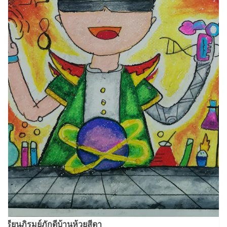
งเรียนภิรมย์ภักดีบ้านห้วยสีดา