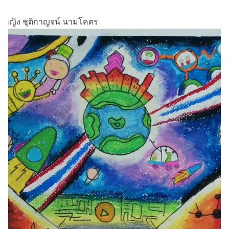
็กหญิง ชุติกาญจน์ นามโคตร