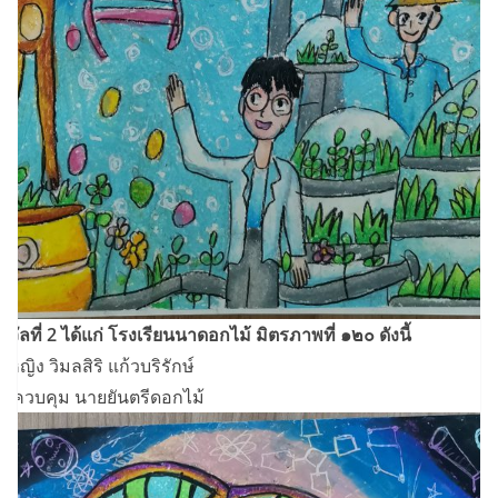
งวัลที่ 2 ได้แก่ โรงเรียนนาดอกไม้ มิตรภาพที่ ๑๒๐ ดังนี้
็กหญิง วิมลสิริ แก้วบริรักษ์
ูผู้ควบคุม นายยันตรีดอกไม้