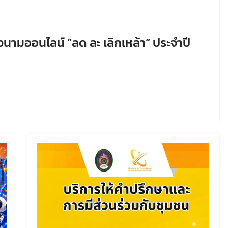
ามออนไลน์ “ลด ละ เลิกเหล้า” ประจำปี