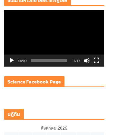
แนะนำมหาวิทยาลัยราชภัฏเลย
ตั
ว
เ
ล่
น
ไ
ฟ
00:00
16:17
ล์
วิ
Science Facebook Page
ดี
โ
อ
ปฎิทิน
สิงหาคม 2026