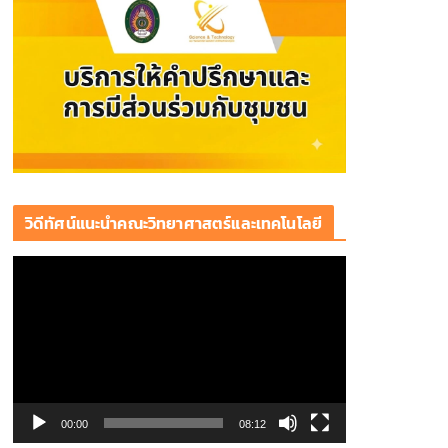
วิดีทัศน์แนะนำคณะวิทยาศาสตร์และเทคโนโลยี
ตั
ว
เ
ล่
น
ไ
ฟ
00:00
08:12
ล์