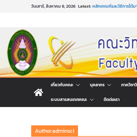
Skip
Latest:
หลักเกณฑ์และวิธีการได้
วันเสาร์, สิงหาคม 8, 2026
to
และเทคโนโลยี ภาคปกติ ป
หลักเกณฑ์และวิธีการได้
content
และเทคโนโลยี ภาคปกติ ป
ขอเชิญชวนประชาชนทุกคน 
ประจำปี พ.ศ. 2569
ประกาศสัปดาห์วิทยาศาสตร
กิจกรรมการให้บริการคำป
คณะวิทยาศาสตร์และเทคโ
เกี่ยวกับคณะ
บุคลากร
ภาควิชาว
ระบบสารสนเทศคณะ
ติดต่อเรา
Author:
adminsci