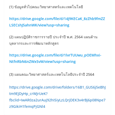
(1) ข้อมูลทั่วไปคณะวิทยาศาสตร์และเทคโนโลยี
https://drive.google.com/file/d/14J9KECaK_8zZhb9fmZZ
LSECshJ5ahnWK/view?usp=sharing
(2) แผนปฏิบัติราชการรายปี ประจำปี พ.ศ. 2564 แผนด้าน
บุคลากรและการพัฒนาหลักสูตร
https://drive.google.com/file/d/1lvrTUUwu_pOEMhxi-
NtfnRbN6nZWx5vW/view?usp=sharing
(3) แผนคณะวิทยาศาสตร์และเทคโนโลยีประจำปี 2564
https://drive.google.com/drive/folders/16B1_GUS6j5eBhJ
tm9EJDyHp_crWJrUeK?
fbclid=IwAR0za2urAuj92hISiyLzLQrjDEK3v4rBj6p08Npe7
z9GikiH1femqPjGNl4