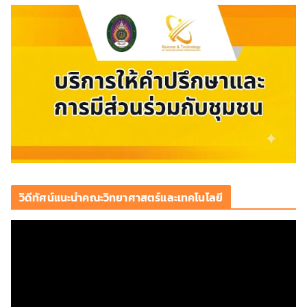
วิดีทัศน์แนะนำคณะวิทยาศาสตร์และเทคโนโลยี
ตั
ว
เ
ล่
น