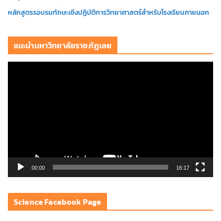
หลักสูตรรอบรมทักษะเชิงปฏิบัติการวิทยาศาสตร์สำหรับโรงเรียนภายนอก
แนะนำมหาวิทยาลัยราชภัฏเลย
ตั
ว
เ
ล่
น
ไ
ฟ
ล์
วิ
00:00
16:17
ดี
โ
Science Facebook Page
อ