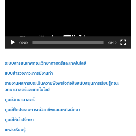
ล่
น
ไ
ฟ
ล์
วิ
00:00
08:12
ดี
โ
ระบบสารสนเทศคณะวิทยาศาสตร์และเทคโนโลยี
อ
แบบสำรวจภาวะการมีงานทำ
รายงานผลการประเมินความพึงพอใจต่อสิ่งสนับสนุนการเรียนรู้คณะ
วิทยาศาสตร์และเทคโนโลยี
ศูนย์วิทยาศาสตร์
ศูนย์ฝึกประสบการณ์วิชาชีพและสหกิจศึกษา
ศูนย์ให้คำปรึกษา
แหล่งเรียนรู้