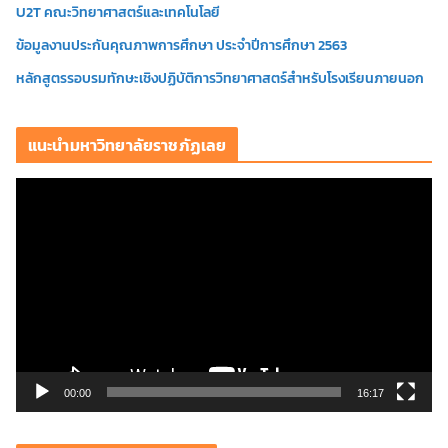
U2T คณะวิทยาศาสตร์และเทคโนโลยี
ข้อมูลงานประกันคุณภาพการศึกษา ประจำปีการศึกษา 2563
หลักสูตรรอบรมทักษะเชิงปฏิบัติการวิทยาศาสตร์สำหรับโรงเรียนภายนอก
แนะนำมหาวิทยาลัยราชภัฏเลย
ตั
ว
เ
ล่
น
ไ
ฟ
ล์
วิ
00:00
16:17
ดี
โ