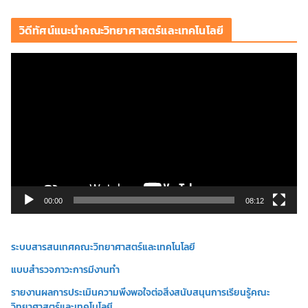
วิดีทัศน์แนะนำคณะวิทยาศาสตร์และเทคโนโลยี
ตั
ว
เ
ล่
น
ไ
ฟ
ล์
วิ
00:00
08:12
ดี
โ
ระบบสารสนเทศคณะวิทยาศาสตร์และเทคโนโลยี
อ
แบบสำรวจภาวะการมีงานทำ
รายงานผลการประเมินความพึงพอใจต่อสิ่งสนับสนุนการเรียนรู้คณะ
วิทยาศาสตร์และเทคโนโลยี