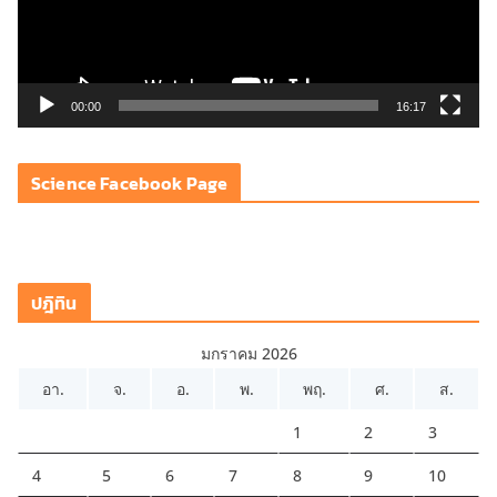
ไ
ฟ
ล์
วิ
00:00
16:17
ดี
โ
Science Facebook Page
อ
ปฎิทิน
มกราคม 2026
อา.
จ.
อ.
พ.
พฤ.
ศ.
ส.
1
2
3
4
5
6
7
8
9
10