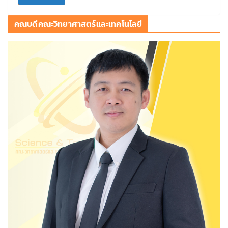
คณบดีคณะวิทยาศาสตร์และเทคโนโลยี