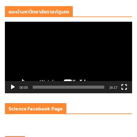
แนะนำมหาวิทยาลัยราชภัฏเลย
ตั
ว
เ
ล่
น
ไ
ฟ
ล์
วิ
00:00
16:17
ดี
โ
Science Facebook Page
อ