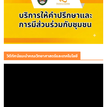
วิดีทัศน์แนะนำคณะวิทยาศาสตร์และเทคโนโลยี
ตั
ว
เ
ล่
น
ไ
ฟ