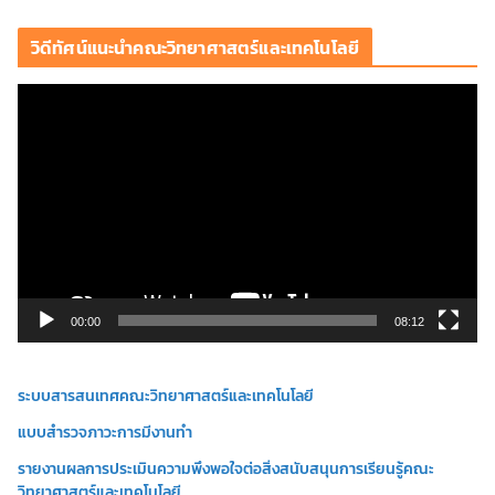
วิดีทัศน์แนะนำคณะวิทยาศาสตร์และเทคโนโลยี
ตั
ว
เ
ล่
น
ไ
ฟ
ล์
วิ
00:00
08:12
ดี
โ
ระบบสารสนเทศคณะวิทยาศาสตร์และเทคโนโลยี
อ
แบบสำรวจภาวะการมีงานทำ
รายงานผลการประเมินความพึงพอใจต่อสิ่งสนับสนุนการเรียนรู้คณะ
วิทยาศาสตร์และเทคโนโลยี