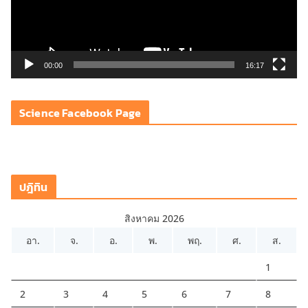
ไ
ฟ
ล์
วิ
00:00
16:17
ดี
โ
Science Facebook Page
อ
ปฎิทิน
สิงหาคม 2026
อา.
จ.
อ.
พ.
พฤ.
ศ.
ส.
1
2
3
4
5
6
7
8