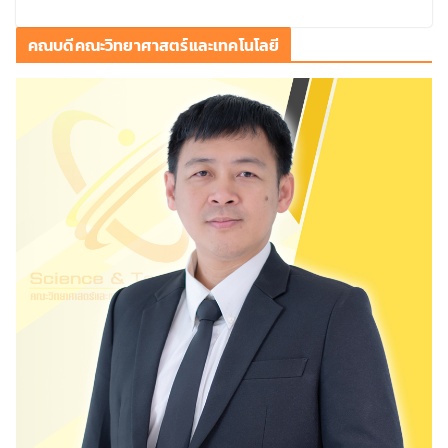
คณบดีคณะวิทยาศาสตร์และเทคโนโลยี