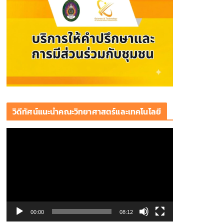
วิดีทัศน์แนะนำคณะวิทยาศาสตร์และเทคโนโลยี
ตั
ว
เ
ล่
น
ไ
ฟ
00:00
08:12
ล์