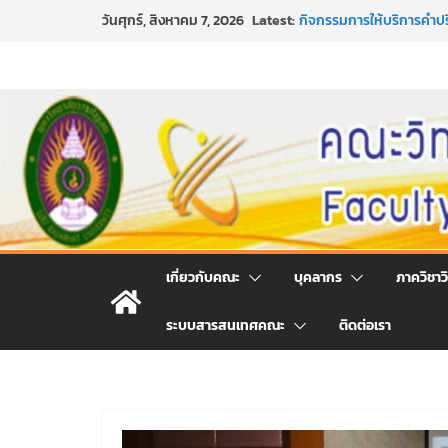
Skip
Latest:
กิจกรรมการให้บริการคำป
วันศุกร์, สิงหาคม 7, 2026
to
คณะวิทยาศาสตร์และเทคโน
หลักเกณฑ์และวิธีการได้
content
และเทคโนโลยี ภาคปกติ ป
หลักเกณฑ์และวิธีการได้
และเทคโนโลยี ภาคปกติ ป
ขอเชิญชวนประชาชนทุกคน 
ประจำปี พ.ศ. 2569
ประกาศสัปดาห์วิทยาศาสตร
เกี่ยวกับคณะ
บุคลากร
ภาควิชาว
ระบบสารสนเทศคณะ
ติดต่อเรา