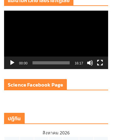
แนะนำมหาวิทยาลัยราชภัฏเลย
ตั
ว
เ
ล่
น
ไ
ฟ
00:00
16:17
ล์
วิ
Science Facebook Page
ดี
โ
อ
ปฎิทิน
สิงหาคม 2026