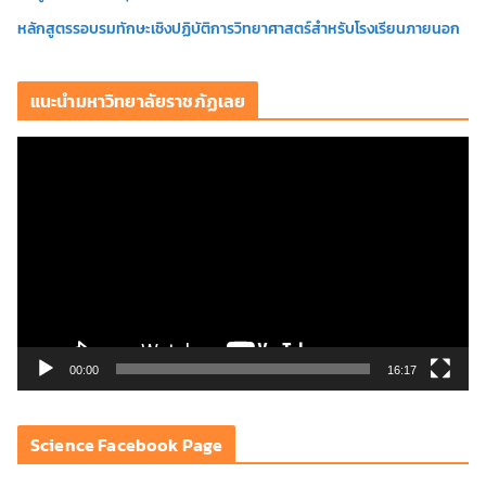
หลักสูตรรอบรมทักษะเชิงปฏิบัติการวิทยาศาสตร์สำหรับโรงเรียนภายนอก
แนะนำมหาวิทยาลัยราชภัฏเลย
ตั
ว
เ
ล่
น
ไ
ฟ
ล์
วิ
00:00
16:17
ดี
โ
Science Facebook Page
อ