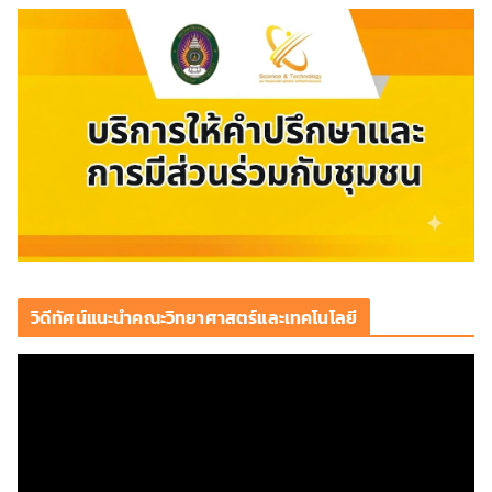
วิดีทัศน์แนะนำคณะวิทยาศาสตร์และเทคโนโลยี
ตั
ว
เ
ล่
น