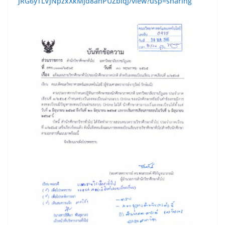
jRG6yTLVjNpzxXkMjd8anPUZbiqJ/view?usp=sharing