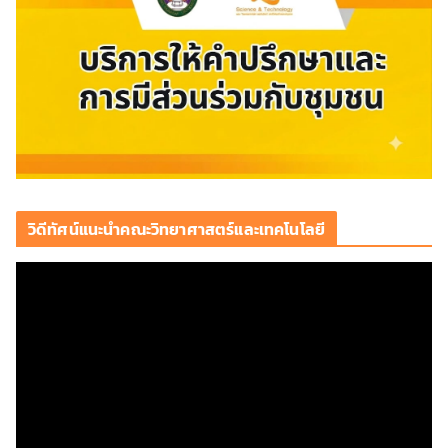
วิดีทัศน์แนะนำคณะวิทยาศาสตร์และเทคโนโลยี
ตั
ว
เ
ล่
น
ไ
ฟ