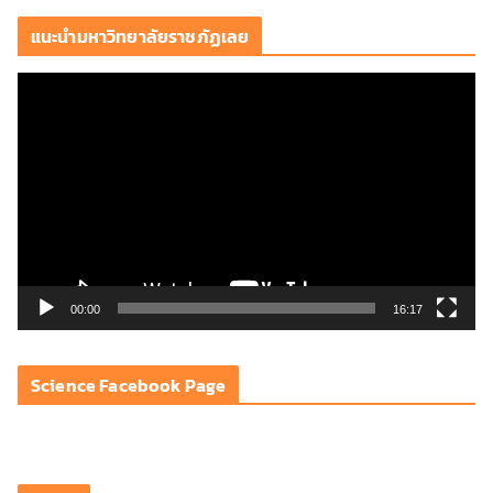
แนะนำมหาวิทยาลัยราชภัฏเลย
ตั
ว
เ
ล่
น
ไ
ฟ
ล์
วิ
00:00
16:17
ดี
โ
Science Facebook Page
อ