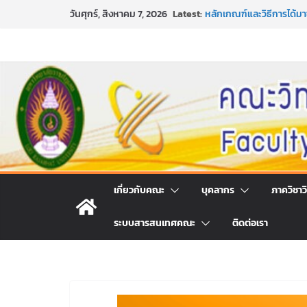
Skip
Latest:
หลักเกณฑ์และวิธีการได้
วันศุกร์, สิงหาคม 7, 2026
to
และเทคโนโลยี ภาคปกติ ป
หลักเกณฑ์และวิธีการได้
content
และเทคโนโลยี ภาคปกติ ป
ขอเชิญชวนประชาชนทุกคน 
ประจำปี พ.ศ. 2569
ประกาศสัปดาห์วิทยาศาสตร
กิจกรรมการให้บริการคำป
คณะวิทยาศาสตร์และเทคโน
เกี่ยวกับคณะ
บุคลากร
ภาควิชาว
ระบบสารสนเทศคณะ
ติดต่อเรา