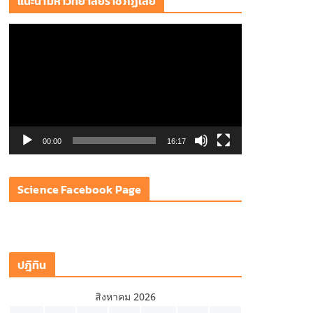
แนะนำมหาวิทยาลัยราชภัฏเลย
ตั
ว
เ
ล่
น
ไ
ฟ
00:00
16:17
ล์
วิ
Science Facebook Page
ดี
โ
อ
ปฎิทิน
สิงหาคม 2026