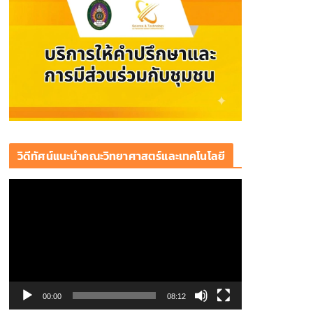
วิดีทัศน์แนะนำคณะวิทยาศาสตร์และเทคโนโลยี
ตั
ว
เ
ล่
น
ไ
ฟ
00:00
08:12
ล์