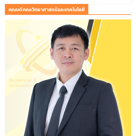
คณบดีคณะวิทยาศาสตร์และเทคโนโลยี