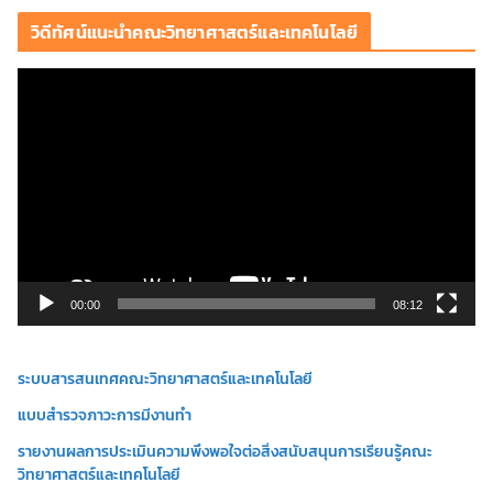
วิดีทัศน์แนะนำคณะวิทยาศาสตร์และเทคโนโลยี
ตั
ว
เ
ล่
น
ไ
ฟ
ล์
วิ
00:00
08:12
ดี
โ
ระบบสารสนเทศคณะวิทยาศาสตร์และเทคโนโลยี
อ
แบบสำรวจภาวะการมีงานทำ
รายงานผลการประเมินความพึงพอใจต่อสิ่งสนับสนุนการเรียนรู้คณะ
วิทยาศาสตร์และเทคโนโลยี