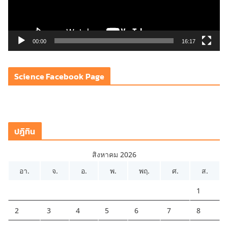
ไ
ฟ
ล์
วิ
00:00
16:17
ดี
โ
Science Facebook Page
อ
ปฎิทิน
สิงหาคม 2026
อา.
จ.
อ.
พ.
พฤ.
ศ.
ส.
1
2
3
4
5
6
7
8