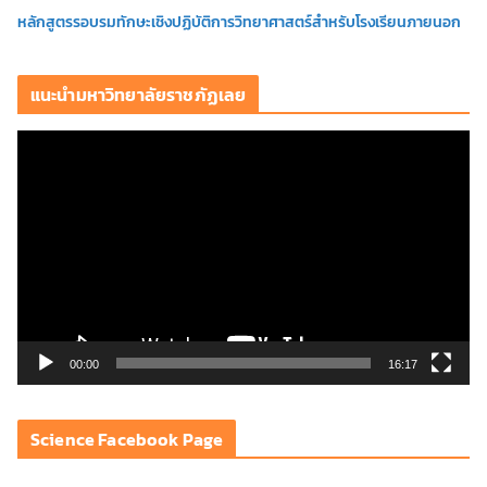
หลักสูตรรอบรมทักษะเชิงปฏิบัติการวิทยาศาสตร์สำหรับโรงเรียนภายนอก
แนะนำมหาวิทยาลัยราชภัฏเลย
ตั
ว
เ
ล่
น
ไ
ฟ
ล์
วิ
00:00
16:17
ดี
โ
Science Facebook Page
อ