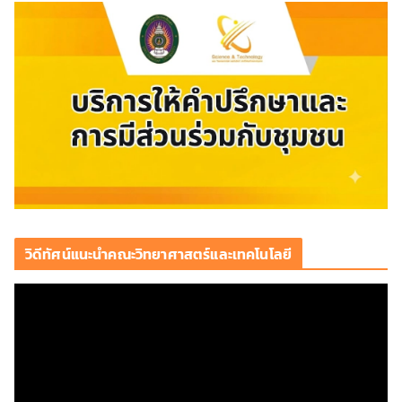
วิดีทัศน์แนะนำคณะวิทยาศาสตร์และเทคโนโลยี
ตั
ว
เ
ล่
น