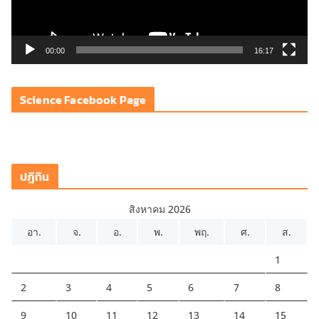
ฟ
ล์
วิ
00:00
16:17
ดี
โ
Science Facebook Page
อ
ปฎิทิน
สิงหาคม 2026
อา.
จ.
อ.
พ.
พฤ.
ศ.
ส.
1
2
3
4
5
6
7
8
9
10
11
12
13
14
15