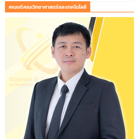
คณบดีคณะวิทยาศาสตร์และเทคโนโลยี