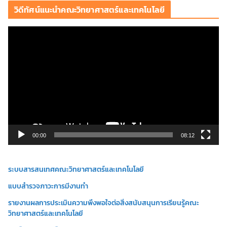
วิดีทัศน์แนะนำคณะวิทยาศาสตร์และเทคโนโลยี
ตั
ว
เ
ล่
น
ไ
ฟ
ล์
วิ
00:00
08:12
ดี
โ
ระบบสารสนเทศคณะวิทยาศาสตร์และเทคโนโลยี
อ
แบบสำรวจภาวะการมีงานทำ
รายงานผลการประเมินความพึงพอใจต่อสิ่งสนับสนุนการเรียนรู้คณะ
วิทยาศาสตร์และเทคโนโลยี