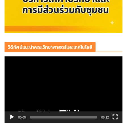
วิดีทัศน์แนะนำคณะวิทยาศาสตร์และเทคโนโลยี
ตั
ว
เ
ล่
น
ไ
ฟ
ล์
วิ
00:00
08:12
ดี