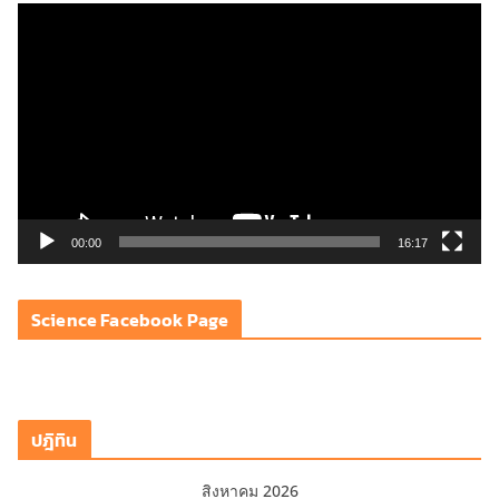
ตั
ว
เ
ล่
น
ไ
ฟ
ล์
วิ
00:00
16:17
ดี
โ
Science Facebook Page
อ
ปฎิทิน
สิงหาคม 2026