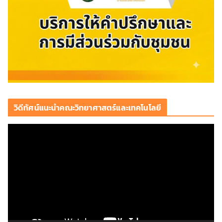
วิดีทัศน์แนะนำคณะวิทยาศาสตร์และเทคโนโลยี
ตั
ว
เ
ล่
น
ไ
ฟ
ล์