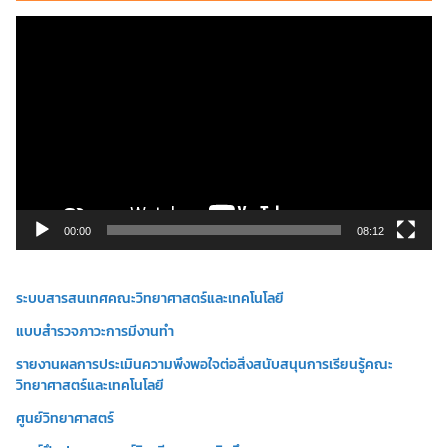
ตั
ว
เ
ล่
น
ไ
ฟ
ล์
วิ
00:00
08:12
ดี
โ
ระบบสารสนเทศคณะวิทยาศาสตร์และเทคโนโลยี
อ
แบบสำรวจภาวะการมีงานทำ
รายงานผลการประเมินความพึงพอใจต่อสิ่งสนับสนุนการเรียนรู้คณะ
วิทยาศาสตร์และเทคโนโลยี
ศูนย์วิทยาศาสตร์