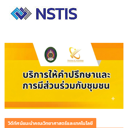
วิดีทัศน์แนะนำคณะวิทยาศาสตร์และเทคโนโลยี