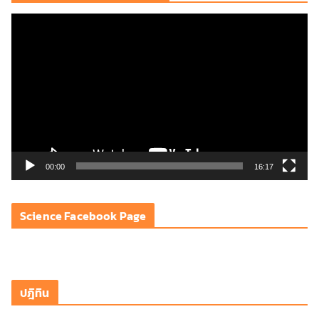
ตั
ว
เ
ล่
น
ไ
ฟ
ล์
วิ
00:00
16:17
ดี
โ
Science Facebook Page
อ
ปฎิทิน