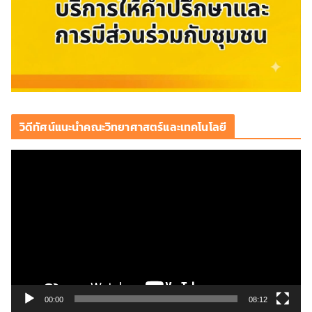
วิดีทัศน์แนะนำคณะวิทยาศาสตร์และเทคโนโลยี
ตั
ว
เ
ล่
น
ไ
ฟ
ล์
วิ
00:00
08:12