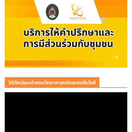
วิดีทัศน์แนะนำคณะวิทยาศาสตร์และเทคโนโลยี
ตั
ว
เ
ล่
น