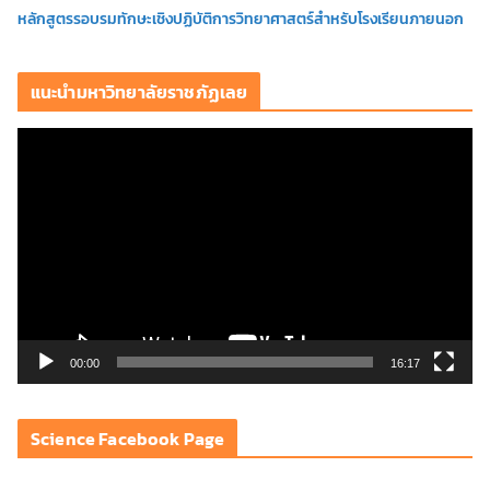
หลักสูตรรอบรมทักษะเชิงปฏิบัติการวิทยาศาสตร์สำหรับโรงเรียนภายนอก
แนะนำมหาวิทยาลัยราชภัฏเลย
ตั
ว
เ
ล่
น
ไ
ฟ
ล์
วิ
00:00
16:17
ดี
โ
Science Facebook Page
อ