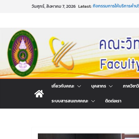
Skip
Latest:
กิจกรรมการให้บริการคำป
วันศุกร์, สิงหาคม 7, 2026
to
คณะวิทยาศาสตร์และเทคโน
หลักเกณฑ์และวิธีการได้
content
และเทคโนโลยี ภาคปกติ ป
หลักเกณฑ์และวิธีการได้
และเทคโนโลยี ภาคปกติ ป
ขอเชิญชวนประชาชนทุกคน 
ประจำปี พ.ศ. 2569
ประกาศสัปดาห์วิทยาศาสตร
เกี่ยวกับคณะ
บุคลากร
ภาควิชาว
ระบบสารสนเทศคณะ
ติดต่อเรา