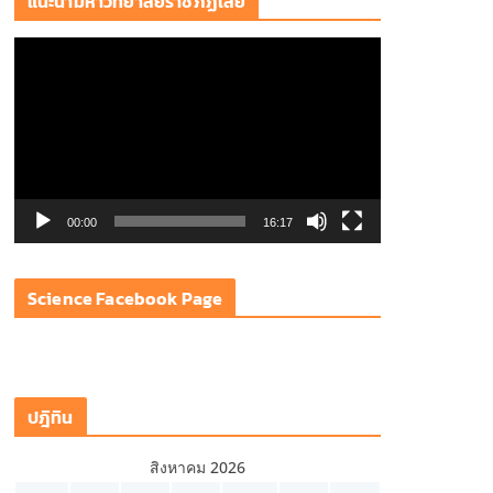
แนะนำมหาวิทยาลัยราชภัฏเลย
ตั
ว
เ
ล่
น
ไ
ฟ
00:00
16:17
ล์
วิ
Science Facebook Page
ดี
โ
อ
ปฎิทิน
สิงหาคม 2026