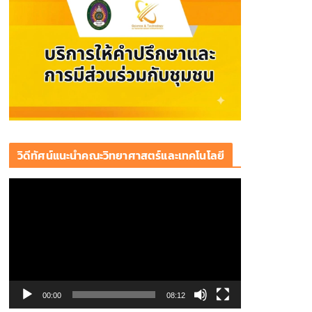
วิดีทัศน์แนะนำคณะวิทยาศาสตร์และเทคโนโลยี
ตั
ว
เ
ล่
น
ไ
ฟ
00:00
08:12
ล์