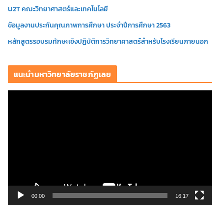
U2T คณะวิทยาศาสตร์และเทคโนโลยี
ข้อมูลงานประกันคุณภาพการศึกษา ประจำปีการศึกษา 2563
หลักสูตรรอบรมทักษะเชิงปฏิบัติการวิทยาศาสตร์สำหรับโรงเรียนภายนอก
แนะนำมหาวิทยาลัยราชภัฏเลย
ตั
ว
เ
ล่
น
ไ
ฟ
ล์
วิ
00:00
16:17
ดี
โ