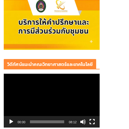
วิดีทัศน์แนะนำคณะวิทยาศาสตร์และเทคโนโลยี
ตั
ว
เ
ล่
น
ไ
ฟ
00:00
08:12
ล์