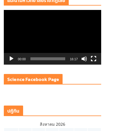
แนะนำมหาวิทยาลัยราชภัฏเลย
ตั
ว
เ
ล่
น
ไ
ฟ
00:00
16:17
ล์
วิ
Science Facebook Page
ดี
โ
อ
ปฎิทิน
สิงหาคม 2026