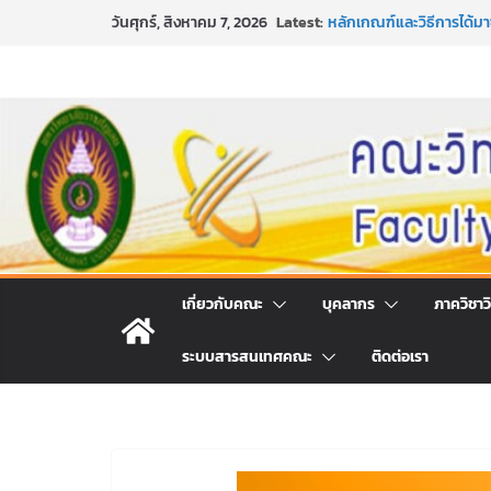
Skip
Latest:
หลักเกณฑ์และวิธีการได้
วันศุกร์, สิงหาคม 7, 2026
to
และเทคโนโลยี ภาคปกติ ป
หลักเกณฑ์และวิธีการได้
content
และเทคโนโลยี ภาคปกติ ป
ขอเชิญชวนประชาชนทุกคน 
ประจำปี พ.ศ. 2569
ประกาศสัปดาห์วิทยาศาสตร
กิจกรรมการให้บริการคำป
คณะวิทยาศาสตร์และเทคโน
เกี่ยวกับคณะ
บุคลากร
ภาควิชาว
ระบบสารสนเทศคณะ
ติดต่อเรา