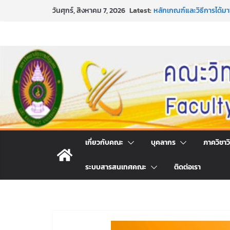
Skip
Latest:
กิจกรรมการให้บริการคำป
วันศุกร์, สิงหาคม 7, 2026
to
คณะวิทยาศาสตร์และเทคโน
หลักเกณฑ์และวิธีการได้
content
และเทคโนโลยี ภาคปกติ ป
หลักเกณฑ์และวิธีการได้
และเทคโนโลยี ภาคปกติ ป
ขอเชิญชวนประชาชนทุกคน 
ประจำปี พ.ศ. 2569
ประกาศสัปดาห์วิทยาศาสตร
เกี่ยวกับคณะ
บุคลากร
ภาควิชาว
ระบบสารสนเทศคณะ
ติดต่อเรา