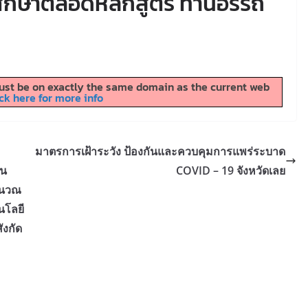
ศึกษาตลอดหลักสูตร ท่านอรรถ
 must be on exactly the same domain as the current web
ck here for more info
มาตรการเฝ้าระวัง ป้องกันและควบคุมการแพร่ระบาด
อน
COVID – 19 จังหวัดเลย
ำนวณ
นโลยี
ังกัด