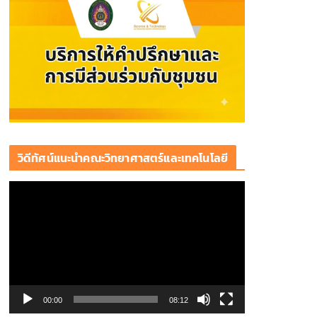
วิดีทัศน์แนะนำคณะวิทยาศาสตร์และเทคโนโลยี
ตั
ว
เ
ล่
น
ไ
ฟ
00:00
08:12
ล์