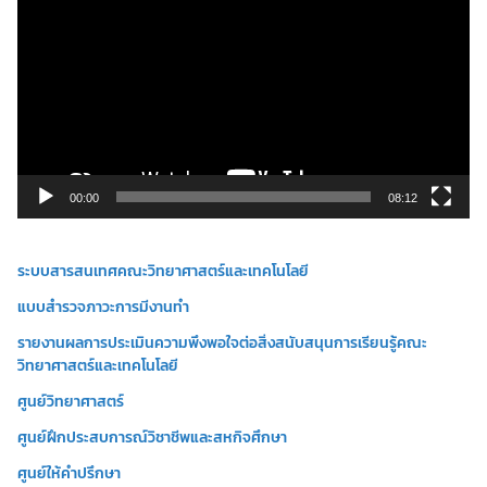
ว
เ
ล่
น
ไ
ฟ
ล์
วิ
00:00
08:12
ดี
โ
ระบบสารสนเทศคณะวิทยาศาสตร์และเทคโนโลยี
อ
แบบสำรวจภาวะการมีงานทำ
รายงานผลการประเมินความพึงพอใจต่อสิ่งสนับสนุนการเรียนรู้คณะ
วิทยาศาสตร์และเทคโนโลยี
ศูนย์วิทยาศาสตร์
ศูนย์ฝึกประสบการณ์วิชาชีพและสหกิจศึกษา
ศูนย์ให้คำปรึกษา