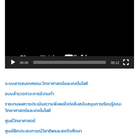
ว
เ
ล่
น
ไ
ฟ
ล์
วิ
00:00
08:12
ดี
โ
ระบบสารสนเทศคณะวิทยาศาสตร์และเทคโนโลยี
อ
แบบสำรวจภาวะการมีงานทำ
รายงานผลการประเมินความพึงพอใจต่อสิ่งสนับสนุนการเรียนรู้คณะ
วิทยาศาสตร์และเทคโนโลยี
ศูนย์วิทยาศาสตร์
ศูนย์ฝึกประสบการณ์วิชาชีพและสหกิจศึกษา