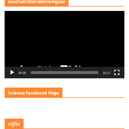
แนะนำมหาวิทยาลัยราชภัฏเลย
ตั
ว
เ
ล่
น
ไ
ฟ
ล์
วิ
00:00
16:17
ดี
โ
Science Facebook Page
อ
ปฎิทิน