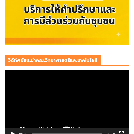
วิดีทัศน์แนะนำคณะวิทยาศาสตร์และเทคโนโลยี
ตั
ว
เ
ล่
น
ไ
ฟ
ล์
วิ