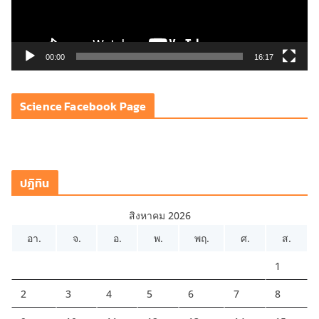
ไ
ฟ
ล์
วิ
00:00
16:17
ดี
โ
Science Facebook Page
อ
ปฎิทิน
สิงหาคม 2026
อา.
จ.
อ.
พ.
พฤ.
ศ.
ส.
1
2
3
4
5
6
7
8