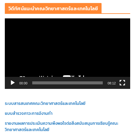
วิดีทัศน์แนะนำคณะวิทยาศาสตร์และเทคโนโลยี
ตั
ว
เ
ล่
น
ไ
ฟ
ล์
วิ
00:00
08:12
ดี
โ
ระบบสารสนเทศคณะวิทยาศาสตร์และเทคโนโลยี
อ
แบบสำรวจภาวะการมีงานทำ
รายงานผลการประเมินความพึงพอใจต่อสิ่งสนับสนุนการเรียนรู้คณะ
วิทยาศาสตร์และเทคโนโลยี