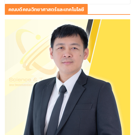
คณบดีคณะวิทยาศาสตร์และเทคโนโลยี