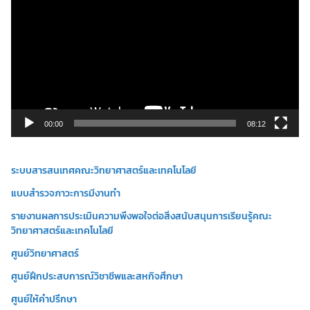
ว
เ
ล่
น
ไ
ฟ
ล์
วิ
00:00
08:12
ดี
โ
ระบบสารสนเทศคณะวิทยาศาสตร์และเทคโนโลยี
อ
แบบสำรวจภาวะการมีงานทำ
รายงานผลการประเมินความพึงพอใจต่อสิ่งสนับสนุนการเรียนรู้คณะ
วิทยาศาสตร์และเทคโนโลยี
ศูนย์วิทยาศาสตร์
ศูนย์ฝึกประสบการณ์วิชาชีพและสหกิจศึกษา
ศูนย์ให้คำปรึกษา